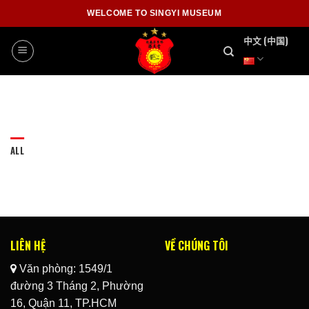
Skip
WELCOME TO SINGYI MUSEUM
to
中文 (中国)
content
ALL
LIÊN HỆ
VỀ CHÚNG TÔI
Văn phòng: 1549/1
đường 3 Tháng 2, Phường
16, Quận 11, TP.HCM