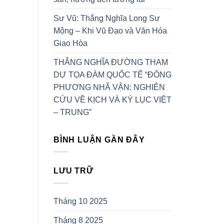
Sư Vũ: Thắng Nghĩa Long Sư
Mộng – Khi Vũ Đạo và Văn Hóa
Giao Hòa
THẮNG NGHĨA ĐƯỜNG THAM
DỰ TỌA ĐÀM QUỐC TẾ “ĐÔNG
PHƯƠNG NHÃ VẬN: NGHIÊN
CỨU VỀ KỊCH VÀ KÝ LỤC VIỆT
– TRUNG”
BÌNH LUẬN GẦN ĐÂY
LƯU TRỮ
Tháng 10 2025
Tháng 8 2025