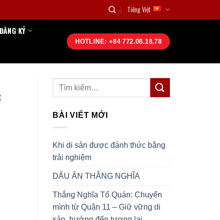
Tiếng Việt
ĐĂNG KÝ
HOTLINE: +84 772.08.18.78
g
BÀI VIẾT MỚI
Khi di sản được đánh thức bằng
trải nghiệm
DẤU ẤN THẮNG NGHĨA
Thắng Nghĩa Tổ Quán: Chuyển
mình từ Quận 11 – Giữ vững di
sản, hướng đến tương lai