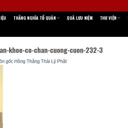
HIỆU
THẮNG NGHĨA TỔ QUÁN
QUÀ LƯU NIỆM
THƯ VIỆN
chan-khoe-co-chan-cuong-cuon-232-3
ồn gốc Hồng Thắng Thái Lý Phật