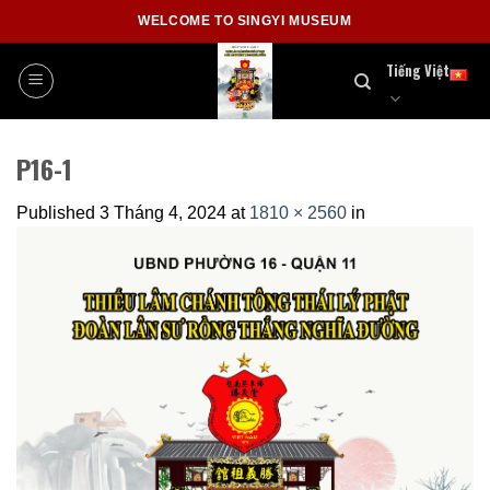
Skip
WELCOME TO SINGYI MUSEUM
to
content
Tiếng Việt
P16-1
Published
3 Tháng 4, 2024
at
1810 × 2560
in