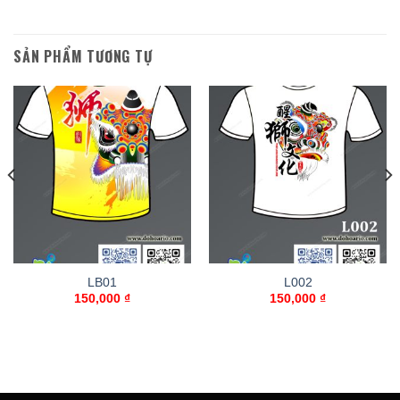
SẢN PHẨM TƯƠNG TỰ
LB01
L002
150,000
₫
150,000
₫