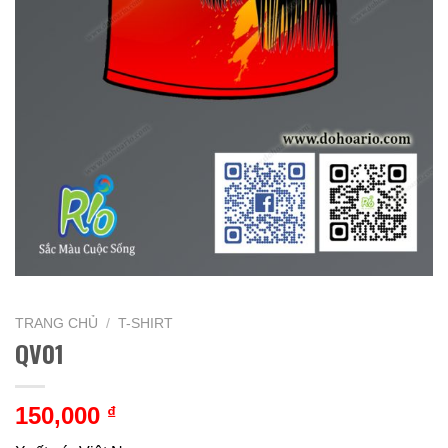
TRANG CHỦ
/
T-SHIRT
QV01
150,000
₫