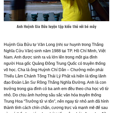
Anh Huỳnh Gia Bửu luyện tập kiều thủ với bó mây
Huỳnh Gia Bửu tự Văn Long (nhị sư huynh trong Thắng
Nghĩa Cửu Văn) sinh năm 1988 tại TP. Hồ Chí Minh, Việt
Nam. Anh được sinh ra và lớn lên trong một gia đình
người Hoa gốc Quảng Đông Trung Quốc có truyền thống
võ học. Cha là ông Huỳnh Chí Dân – Chưởng môn phái
Thiếu Lâm Chánh Tông Thái Lý Phật và hiện là tổng lãnh
đạo Đoàn Lân Sư Rồng Thắng Nghĩa Đường. Anh là con
trưởng trong gia đình có ba anh em đều theo cha học võ từ
nhỏ. Do chịu ảnh hưởng sâu sắc văn hóa truyền thống
Trung Hoa “Trưởng tử vi tôn”, nên ngay từ nhỏ anh đã hình
thành tính cách chín chắn, cương trực và mạnh mẽ để sau