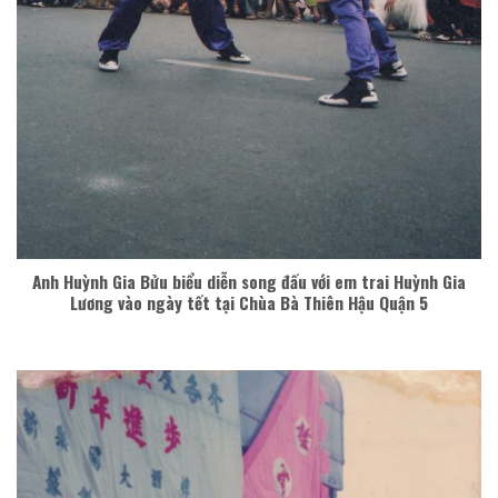
Anh Huỳnh Gia Bửu biểu diễn song đấu với em trai Huỳnh Gia
Lương vào ngày tết tại Chùa Bà Thiên Hậu Quận 5