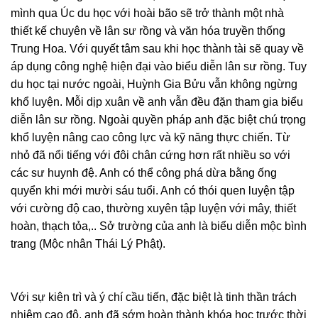
mình qua Úc du học với hoài bão sẽ trở thành một nhà
thiết kế chuyên về lân sư rồng và văn hóa truyền thống
Trung Hoa. Với quyết tâm sau khi học thành tài sẽ quay về
áp dụng công nghệ hiện đại vào biểu diễn lân sư rồng. Tuy
du học tại nước ngoài, Huỳnh Gia Bửu vẫn không ngừng
khổ luyện. Mỗi dịp xuân về anh vẫn đều đặn tham gia biểu
diễn lân sư rồng. Ngoài quyền pháp anh đặc biệt chú trọng
khổ luyện nâng cao công lực và kỹ năng thực chiến. Từ
nhỏ đã nổi tiếng với đôi chân cứng hơn rất nhiều so với
các sư huynh đệ. Anh có thể công phá dừa bằng ống
quyển khi mới mười sáu tuổi. Anh có thói quen luyện tập
với cường độ cao, thường xuyên tập luyện với mây, thiết
hoàn, thạch tỏa,.. Sở trường của anh là biểu diễn mộc bình
trang (Mộc nhân Thái Lý Phật).
Với sự kiên trì và ý chí cầu tiến, đặc biệt là tinh thần trách
nhiệm cao độ, anh đã sớm hoàn thành khóa học trước thời