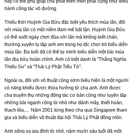
này có thể phụ giúp cha phát triển môn phái cũng như điều
hành công tác võ đường.
Thiếu thời Huỳnh Gia Bửu đặc biệt yêu thích múa lân, đối
với múa lân có một niềm đam mê bất tận. Huỳnh Gia Bửu
có thể suốt ngày chơi đùa với lân mà không biết chán,
thường xuyên tụ tập anh em trong họ tộc chơi trò biểu diễn
múa lân. Ba tuổi đã có thể tự mình biểu diễn một bài múa
lân địa bửu hoàn chỉnh. Anh có biệt danh là “Thắng Nghĩa
Thiếu Sư” và “Thái Lý Phật Tiểu Tử”.
Ngoài ra, đối với võ thuật cũng sớm biểu hiện là một người
có năng khiếu được thừa hưởng từ cha anh. Anh được
cha truyền thụ những động tác cơ bản cũng như luyện tập
những bài ngạnh công từ nhỏ như đánh mây, thiết hoàn,
thạch tỏa,… Năm 2001 từng theo cha qua Singapore tham
gia và biểu diễn võ thuật đại hội Thái Lý Phật đồng môn.
Anh sống xa gia đình từ nhỏ, năm mười sáu tuổi đã một