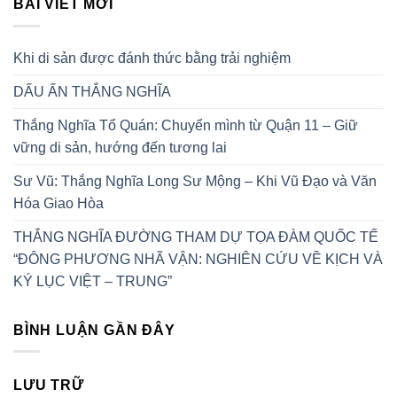
BÀI VIẾT MỚI
Khi di sản được đánh thức bằng trải nghiệm
DẤU ẤN THẮNG NGHĨA
Thắng Nghĩa Tổ Quán: Chuyển mình từ Quận 11 – Giữ
vững di sản, hướng đến tương lai
Sư Vũ: Thắng Nghĩa Long Sư Mộng – Khi Vũ Đạo và Văn
Hóa Giao Hòa
THẮNG NGHĨA ĐƯỜNG THAM DỰ TỌA ĐÀM QUỐC TẾ
“ĐÔNG PHƯƠNG NHÃ VẬN: NGHIÊN CỨU VỀ KỊCH VÀ
KÝ LỤC VIỆT – TRUNG”
BÌNH LUẬN GẦN ĐÂY
LƯU TRỮ