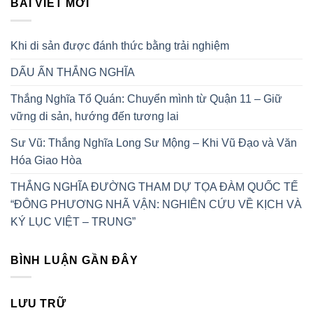
BÀI VIẾT MỚI
Khi di sản được đánh thức bằng trải nghiệm
DẤU ẤN THẮNG NGHĨA
Thắng Nghĩa Tổ Quán: Chuyển mình từ Quận 11 – Giữ
vững di sản, hướng đến tương lai
Sư Vũ: Thắng Nghĩa Long Sư Mộng – Khi Vũ Đạo và Văn
Hóa Giao Hòa
THẮNG NGHĨA ĐƯỜNG THAM DỰ TỌA ĐÀM QUỐC TẾ
“ĐÔNG PHƯƠNG NHÃ VẬN: NGHIÊN CỨU VỀ KỊCH VÀ
KÝ LỤC VIỆT – TRUNG”
BÌNH LUẬN GẦN ĐÂY
LƯU TRỮ